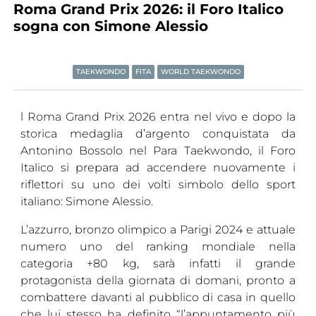
Roma Grand Prix 2026: il Foro Italico
Tesseramento
sogna con Simone Alessio
Licenze WT
TAEKWONDO
FITA
WORLD TAEKWONDO
Formazione
Amministrazione
l Roma Grand Prix 2026 entra nel vivo e dopo la
storica medaglia d’argento conquistata da
Salute
Antonino Bossolo nel Para Taekwondo, il Foro
Rivista Olympic Dream
Italico si prepara ad accendere nuovamente i
riflettori su uno dei volti simbolo dello sport
Links
italiano: Simone Alessio.
Mappa del sito
L’azzurro, bronzo olimpico a Parigi 2024 e attuale
numero uno del ranking mondiale nella
Photogallery
categoria +80 kg, sarà infatti il grande
Videogallery
protagonista della giornata di domani, pronto a
combattere davanti al pubblico di casa in quello
Cookie policy
che lui stesso ha definito “l’appuntamento più