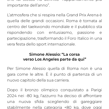
importante dell’anno”.
Cerca
L’atmosfera che si respira nella Grand Prix Arena è
Feed
quella delle grandi occasioni. Roma è tornata al
centro del taekwondo mondiale e il pubblico sta
Dove siamo
rispondendo con entusiasmo, passione e
Federazione Trasparente
partecipazione, trasformando il Foro Italico in una
vera festa dello sport internazionale.
Fita HUB
Simone Alessio: “La corsa
verso Los Angeles parte da qui”
Per Simone Alessio quella di Roma non è una
gara come le altre. È il punto di partenza di un
nuovo capitolo della sua carriera.
Dopo il bronzo olimpico conquistato a Parigi
2024 nei -80 kg, l’azzurro ha deciso di affrontare
una nuova sfida scegliendo di gareggiare
stabilmente nella categoria +80 kg, dove oggi