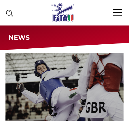
Home
NEWS
Fita
Calendario
News
Olimpiadi
Atleti
Atleti Combattimento
Atleti Poomsae e Freestyle
Atleti Parataekwondo
Competizioni