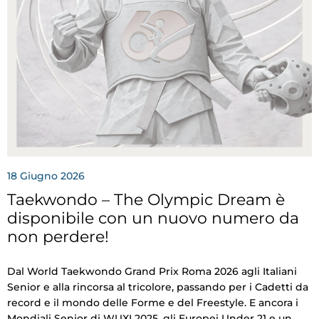
Tesseramento
Licenze WT
Formazione
Amministrazione
Salute
Rivista Olympic Dream
18
Giugno
2026
Links
Taekwondo – The Olympic Dream è
disponibile con un nuovo numero da
Mappa del sito
non perdere!
Photogallery
Dal World Taekwondo Grand Prix Roma 2026 agli Italiani
Videogallery
Senior e alla rincorsa al tricolore, passando per i Cadetti da
record e il mondo delle Forme e del Freestyle. E ancora i
Cookie policy
Mondiali Senior di WUXI 2025, gli Europei Under 21 e un