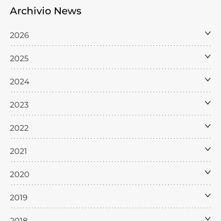
Archivio News
Cerca
Feed
2026
Dove siamo
2025
Federazione Trasparente
2024
Fita HUB
2023
2022
2021
2020
2019
2018