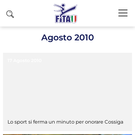
Home
Agosto 2010
Fita
Calendario
17 Agosto 2010
News
Olimpiadi
Atleti
Atleti Combattimento
Atleti Poomsae e Freestyle
Atleti Parataekwondo
Lo sport si ferma un minuto per onorare Cossiga
Competizioni