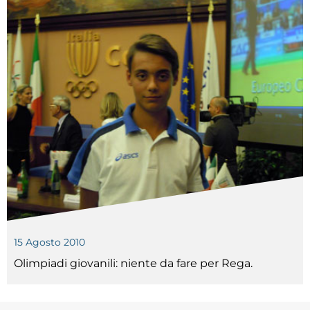
Tesseramento
Licenze WT
Formazione
Amministrazione
Salute
Rivista Olympic Dream
Links
Mappa del sito
15 Agosto 2010
Photogallery
Olimpiadi giovanili: niente da fare per Rega.
Videogallery
Cookie policy