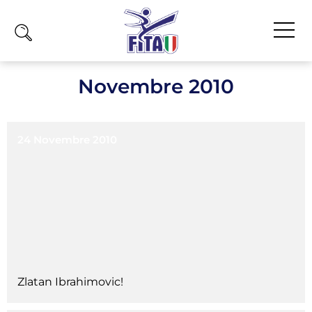
Home
Novembre 2010
Fita
Calendario
24 Novembre 2010
News
Olimpiadi
Atleti
Atleti Combattimento
Atleti Poomsae e Freestyle
Atleti Parataekwondo
Zlatan Ibrahimovic!
Competizioni