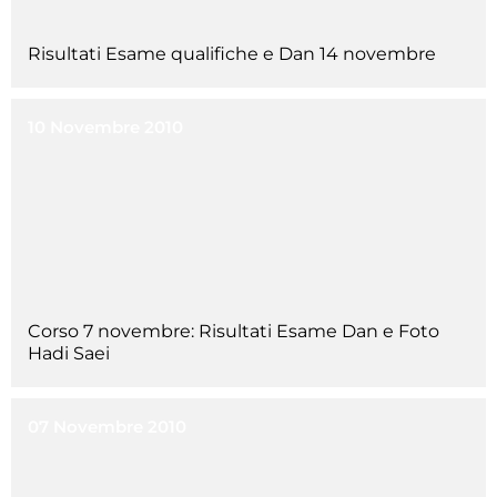
Cerca
Risultati Esame qualifiche e Dan 14 novembre
Feed
Dove siamo
10 Novembre 2010
Federazione Trasparente
Fita HUB
Corso 7 novembre: Risultati Esame Dan e Foto
Hadi Saei
07 Novembre 2010