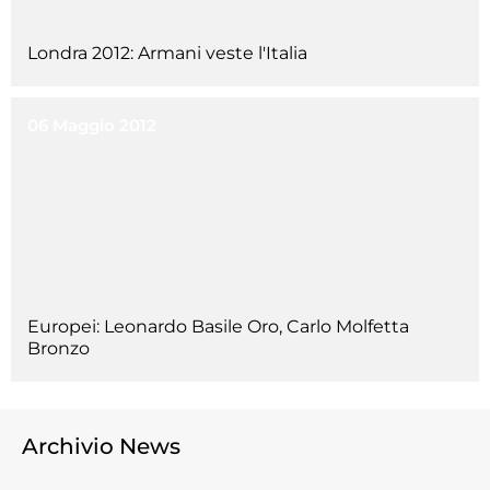
Cerca
Londra 2012: Armani veste l'Italia
Feed
Dove siamo
06 Maggio 2012
Federazione Trasparente
Fita HUB
Europei: Leonardo Basile Oro, Carlo Molfetta
Bronzo
Archivio News