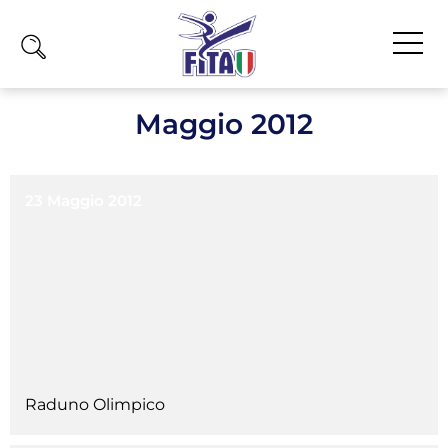
Home
Maggio 2012
Fita
Calendario
23 Maggio 2012
News
Olimpiadi
Atleti
Atleti Combattimento
Atleti Poomsae e Freestyle
Atleti Parataekwondo
Raduno Olimpico
Competizioni