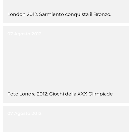
Cerca
London 2012. Sarmiento conquista il Bronzo.
Feed
Dove siamo
07 Agosto 2012
Federazione Trasparente
Fita HUB
Foto Londra 2012: Giochi della XXX Olimpiade
07 Agosto 2012