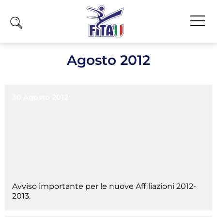
Home
Agosto 2012
Fita
Calendario
30 Agosto 2012
News
Olimpiadi
Atleti
Atleti Combattimento
Atleti Poomsae e Freestyle
Avviso importante per le nuove Affiliazioni 2012-
Atleti Parataekwondo
2013.
Competizioni