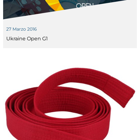
Tesseramento
Licenze WT
27 Marzo 2016
Formazione
Ukraine Open G1
Amministrazione
Salute
Rivista Olympic Dream
Links
Mappa del sito
Photogallery
Videogallery
Cookie policy