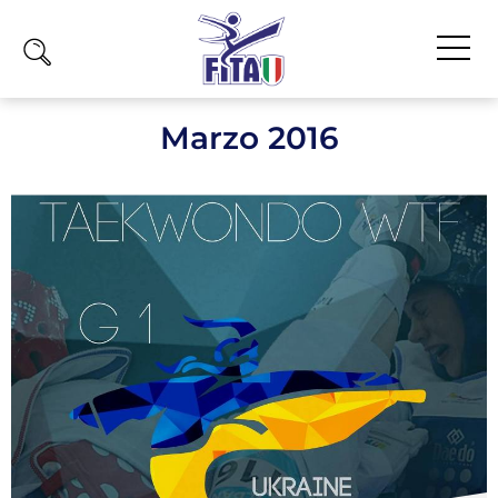
Home
Marzo 2016
Fita
Calendario
News
Olimpiadi
Atleti
Atleti Combattimento
Atleti Poomsae e Freestyle
Atleti Parataekwondo
Competizioni