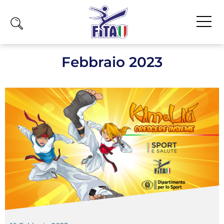
Home
Febbraio 2023
Fita
Calendario
News
Olimpiadi
Atleti
Atleti Combattimento
Atleti Poomsae e Freestyle
Atleti Parataekwondo
Competizioni