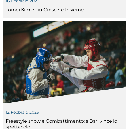
16 Febbraio 2023
Tesseramento
Tornei Kim e Liù Crescere Insieme
Licenze WT
Formazione
Amministrazione
Salute
Rivista Olympic Dream
Links
Mappa del sito
Photogallery
12 Febbraio 2023
Videogallery
Freestyle show e Combattimento: a Bari vince lo
Cookie policy
spettacolo!