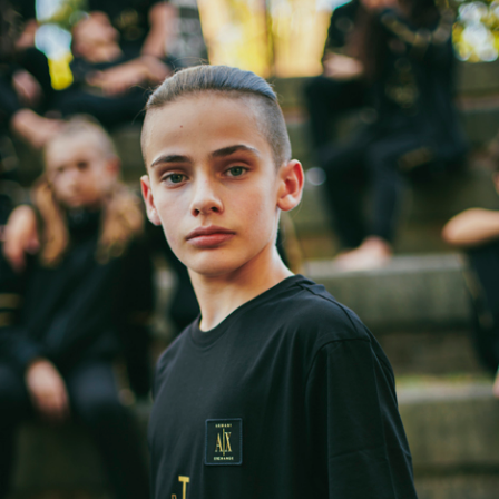
Tesseramento
Licenze WT
Formazione
Amministrazione
Salute
Rivista Olympic Dream
Links
Mappa del sito
Photogallery
Videogallery
Cookie policy