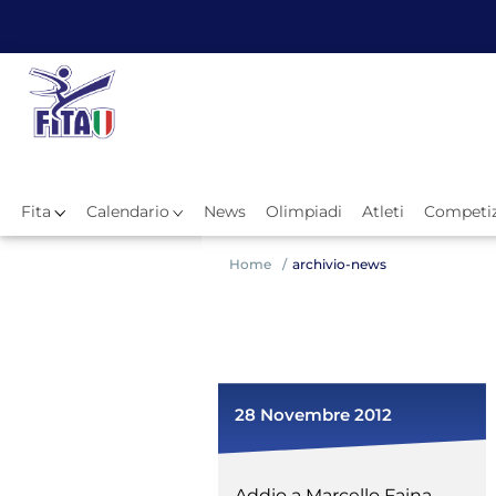
Fita
Calendario
News
Olimpiadi
Atleti
Competiz
Hom
Home
archivio-news
28 Novembre 2012
News
Addio a Marcello Faina,