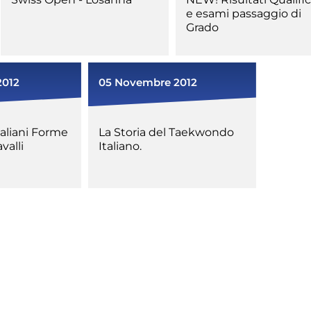
e esami passaggio di
Grado
2012
05 Novembre 2012
Tesseramento
Affiliazioni e Tesseramenti
Area Riservata
aliani Forme
La Storia del Taekwondo
ioni
valli
Italiano.
Salut
Antidopi
Certificat
one
Amministrazione