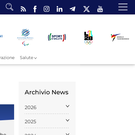
dario
o Eventi
ea Riservata
azione
Salute
Archivio News
ombattimento
2026
omsae e Freestyle
arataekwondo
2025
Atleti
che