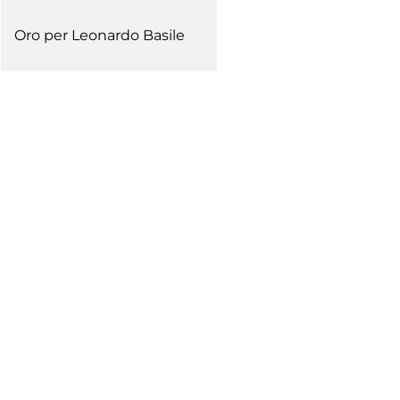
Oro per Leonardo Basile
Tesseramento
Affiliazioni e Tesseramenti
Area Riservata
ioni
Salut
Antidopi
Certificat
one
Amministrazione