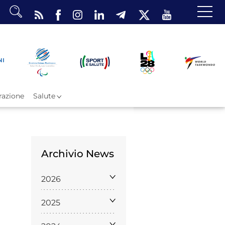
dario
o Eventi
ea Riservata
azione
Salute
Archivio News
ombattimento
2026
omsae e Freestyle
arataekwondo
2025
Atleti