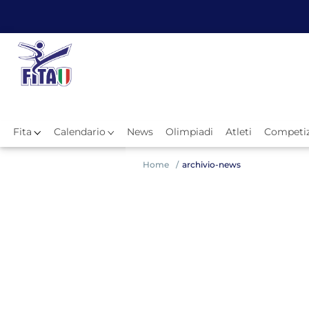
Fita
Calendario
News
Olimpiadi
Atleti
Competiz
Hom
Home
archivio-news
News