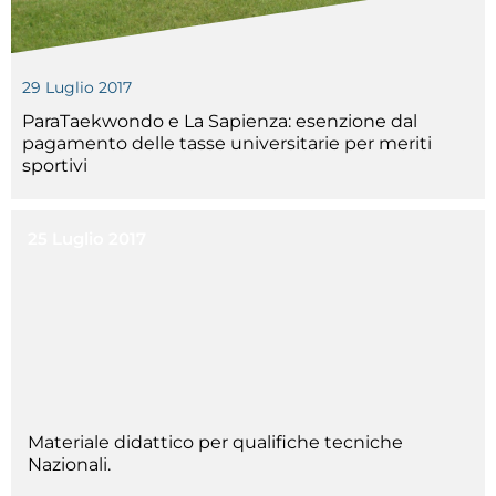
Tesseramento
Licenze WT
29 Luglio 2017
Formazione
ParaTaekwondo e La Sapienza: esenzione dal
pagamento delle tasse universitarie per meriti
sportivi
Amministrazione
Salute
25 Luglio 2017
Rivista Olympic Dream
Links
Mappa del sito
Photogallery
Videogallery
Materiale didattico per qualifiche tecniche
Nazionali.
Cookie policy