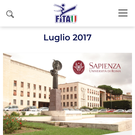
Home
Luglio 2017
Fita
Calendario
News
Olimpiadi
Atleti
Atleti Combattimento
Atleti Poomsae e Freestyle
Atleti Parataekwondo
Competizioni