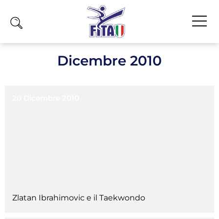
Home
Dicembre 2010
Fita
Calendario
20 Dicembre 2010
News
Olimpiadi
Atleti
Atleti Combattimento
Atleti Poomsae e Freestyle
Atleti Parataekwondo
Zlatan Ibrahimovic e il Taekwondo
Competizioni