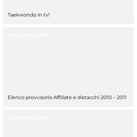
Cerca
Taekwondo in tv!
Feed
Dove siamo
06 Dicembre 2010
Federazione Trasparente
Fita HUB
Elenco provvisorio Affiliate e distacchi 2010 – 2011
03 Dicembre 2010