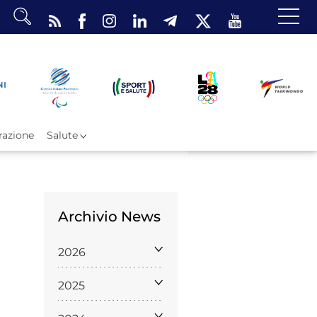
dario
o Eventi
ea Riservata
azione
Salute
Archivio News
ombattimento
2026
omsae e Freestyle
arataekwondo
2025
Atleti