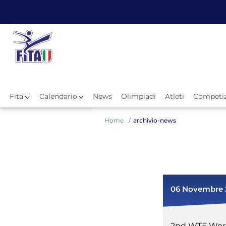
Fita
Calendario
News
Olimpiadi
Atleti
Competiz
Hom
Home
archivio-news
06 Novembre 
News
2nd WTF Wor