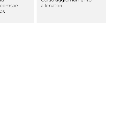
Poomsae
allenatori
ps
Tesseramento
Affiliazioni e Tesseramenti
Area Riservata
ioni
Salut
Antidopi
Certificat
one
Amministrazione