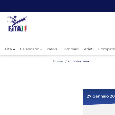
Fita
Calendario
News
Olimpiadi
Atleti
Competiz
Hom
Home
archivio-news
27 Gennaio 2
News