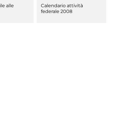
le alle
Calendario attività
federale 2008
Tesseramento
Affiliazioni e Tesseramenti
Area Riservata
ioni
Salut
Antidopi
Certificat
one
Amministrazione