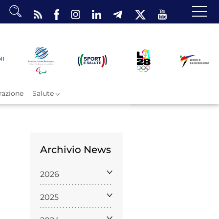
dario
o Eventi
ea Riservata
azione
Salute
Archivio News
ombattimento
2026
omsae e Freestyle
arataekwondo
2025
Atleti