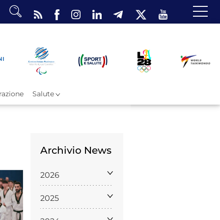
dario
o Eventi
ea Riservata
azione
Salute
Archivio News
ombattimento
2026
omsae e Freestyle
arataekwondo
2025
Atleti