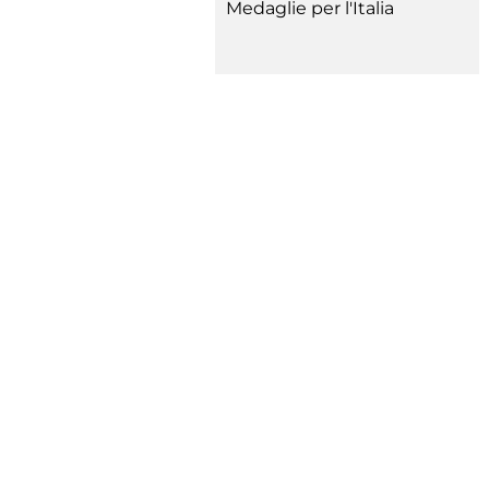
Medaglie per l'Italia
Rivist
Olymp
Drea
Photogal