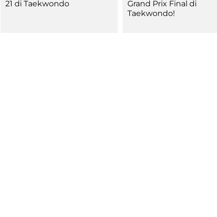
21 di Taekwondo
Grand Prix Final di
Taekwondo!
a
Ma
ic
Links
m
lery
Videogallery