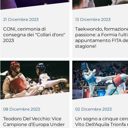
21 Dicembre 2023
13 Dicembre 2023
CONI, cerimonia di
Taekwondo, formazion
consegna dei "Collari d'oro"
passione: a Formia l'ul
Tesseramento
2023
appuntamento FITA de
Affiliazioni e Tesseramenti
stagione!
Area Riservata
ioni
Salut
Antidopi
08 Dicembre 2023
02 Dicembre 2023
Certificat
Teodoro Del Vecchio: Vice
Un sogno a cinque cerc
one
Amministrazione
Campione d'Europa Under
Vito Dell'Aquila Trionfa 