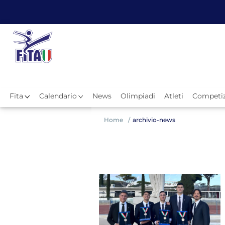
Fita
Calendario
News
Olimpiadi
Atleti
Competiz
Hom
Home
archivio-news
News