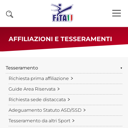
Home
AFFILIAZIONI E TESSERAMENTI
Fita
Calendario
News
Tesseramento
▼
Richiesta prima affiliazione
Olimpiadi
Guide Area Riservata
Atleti
Atleti Combattimento
Richiesta sede distaccata
Atleti Poomsae e Freestyle
Adeguamento Statuto ASD/SSD
Atleti Parataekwondo
Tesseramento da altri Sport
Competizioni