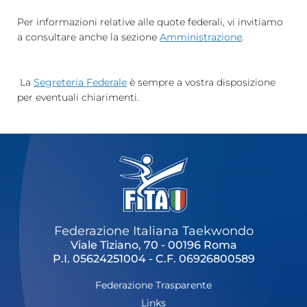
Cerca
Per informazioni relative alle quote federali, vi invitiamo
a consultare anche la sezione
Amministrazione
.
Feed
Dove siamo
La
Segreteria Federale
è sempre a vostra disposizione
per eventuali chiarimenti.
Federazione Trasparente
Fita HUB
Federazione Italiana Taekwondo
Viale Tiziano, 70 - 00196 Roma
P.I. 05624251004 - C.F. 06926800589
Federazione Trasparente
Links