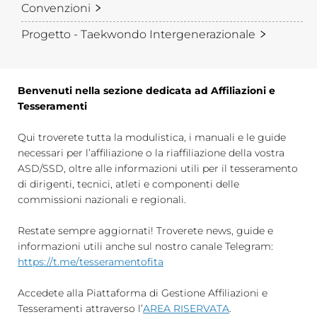
Convenzioni
Tesseramento
Progetto - Taekwondo Intergenerazionale
Licenze WT
Formazione
Benvenuti nella sezione dedicata ad Affiliazioni e
Amministrazione
Tesseramenti
Salute
Qui troverete tutta la modulistica, i manuali e le guide
necessari per l’affiliazione o la riaffiliazione della vostra
Rivista Olympic Dream
ASD/SSD, oltre alle informazioni utili per il tesseramento
di dirigenti, tecnici, atleti e componenti delle
Links
commissioni nazionali e regionali.
Mappa del sito
Restate sempre aggiornati! Troverete news, guide e
informazioni utili anche sul nostro canale Telegram:
Photogallery
https://t.me/tesseramentofita
Videogallery
Accedete alla Piattaforma di Gestione Affiliazioni e
Cookie policy
Tesseramenti attraverso l’
AREA RISERVATA
.