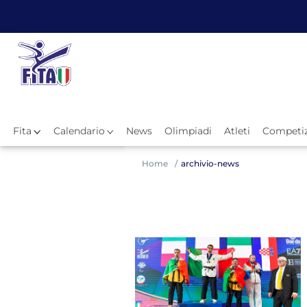
Fita
Calendario
News
Olimpiadi
Atleti
Competiz
Hom
Home
archivio-news
News