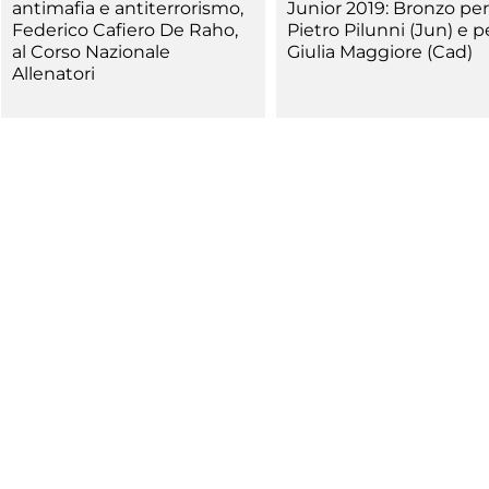
antimafia e antiterrorismo,
Junior 2019: Bronzo per
Federico Cafiero De Raho,
Pietro Pilunni (Jun) e p
al Corso Nazionale
Giulia Maggiore (Cad)
Allenatori
a
Ma
ic
Links
m
lery
Videogallery