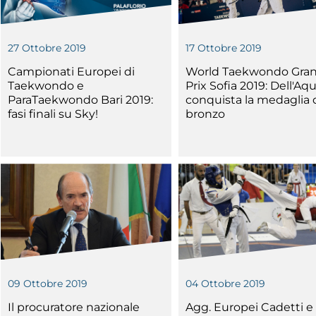
27 Ottobre 2019
17 Ottobre 2019
Campionati Europei di
World Taekwondo Gra
Taekwondo e
Prix Sofia 2019: Dell'Aqu
Tesseramento
ParaTaekwondo Bari 2019:
conquista la medaglia 
Affiliazioni e Tesseramenti
fasi finali su Sky!
bronzo
Area Riservata
ioni
Salut
Antidopi
09 Ottobre 2019
04 Ottobre 2019
Certificat
one
Amministrazione
Il procuratore nazionale
Agg. Europei Cadetti e