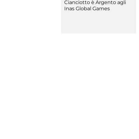
Cianciotto è Argento agli
Inas Global Games
Rivist
Olymp
Drea
Photogal