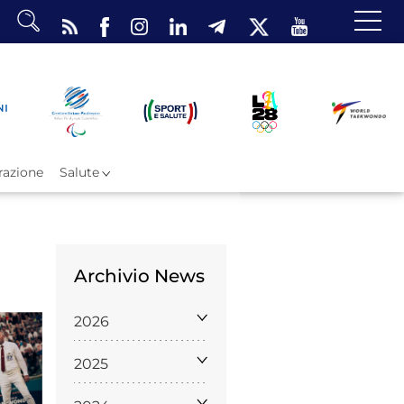
dario
o Eventi
ea Riservata
azione
Salute
Archivio News
ombattimento
2026
omsae e Freestyle
arataekwondo
2025
Atleti