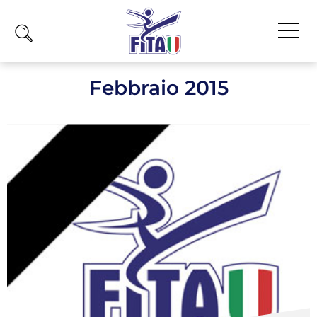
Home
Febbraio 2015
Fita
Calendario
News
Olimpiadi
Atleti
Atleti Combattimento
Atleti Poomsae e Freestyle
Atleti Parataekwondo
Competizioni