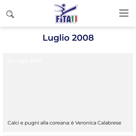
Home
Luglio 2008
Fita
Calendario
30 Luglio 2008
News
Olimpiadi
Atleti
Atleti Combattimento
Atleti Poomsae e Freestyle
Atleti Parataekwondo
Calci e pugni alla coreana: è Veronica Calabrese
Competizioni