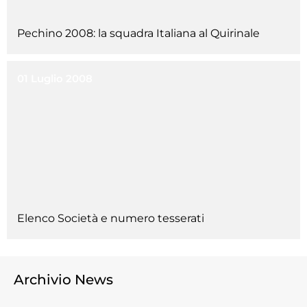
Cerca
Pechino 2008: la squadra Italiana al Quirinale
Feed
Dove siamo
01 Luglio 2008
Federazione Trasparente
Fita HUB
Elenco Società e numero tesserati
Archivio News