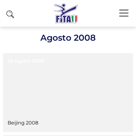
Home
Agosto 2008
Fita
Calendario
29 Agosto 2008
News
Olimpiadi
Atleti
Atleti Combattimento
Atleti Poomsae e Freestyle
Atleti Parataekwondo
Beijing 2008
Competizioni