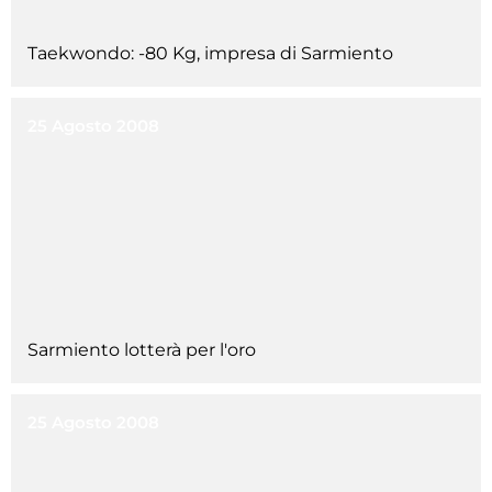
Cerca
Taekwondo: -80 Kg, impresa di Sarmiento
Feed
Dove siamo
25 Agosto 2008
Federazione Trasparente
Fita HUB
Sarmiento lotterà per l'oro
25 Agosto 2008