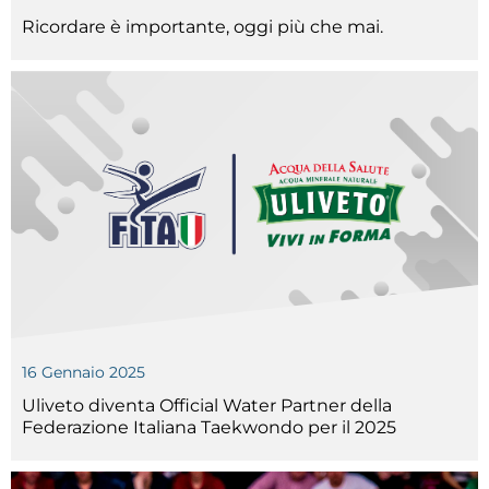
Ricordare è importante, oggi più che mai.
Tesseramento
Licenze WT
Formazione
Amministrazione
Salute
Rivista Olympic Dream
Links
Mappa del sito
16 Gennaio 2025
Photogallery
Uliveto diventa Official Water Partner della
Federazione Italiana Taekwondo per il 2025
Videogallery
Cookie policy