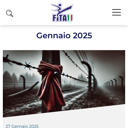
Home
Gennaio 2025
Fita
Calendario
News
Olimpiadi
Atleti
Atleti Combattimento
Atleti Poomsae e Freestyle
Atleti Parataekwondo
Competizioni
27 Gennaio 2025