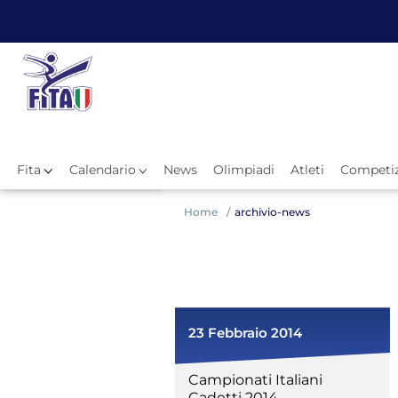
Fita
Calendario
News
Olimpiadi
Atleti
Competiz
Hom
Home
archivio-news
23 Febbraio 2014
Campionati Italiani
News
Cadetti 2014