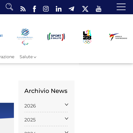
dario
o Eventi
ea Riservata
azione
Salute
Archivio News
ombattimento
2026
omsae e Freestyle
arataekwondo
2025
Atleti