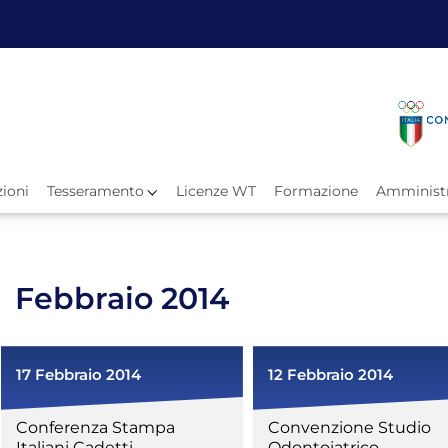
Fita
Calen
Il Taekwondo
Calendari
Il Paratkd
Eventi Ar
ioni
Tesseramento
Licenze WT
Formazione
Amministr
e
Organigramma
Uffici Federali
Carte Federali
Comitati Regionali
Febbraio 2014
Progetti
Atleti C
17 Febbraio 2014
12 Febbraio 2014
Atleti Po
Atleti P
Conferenza Stampa
Convenzione Studio
Olimpiadi
Italiani Cadetti
Odontoiatrico