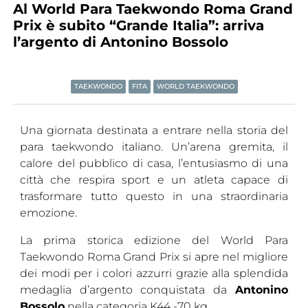
Al World Para Taekwondo Roma Grand
Tesseramento
Prix è subito “Grande Italia”: arriva
l’argento di Antonino Bossolo
Licenze WT
Formazione
TAEKWONDO
FITA
WORLD TAEKWONDO
Amministrazione
Una giornata destinata a entrare nella storia del
Salute
para taekwondo italiano. Un’arena gremita, il
Rivista Olympic Dream
calore del pubblico di casa, l’entusiasmo di una
città che respira sport e un atleta capace di
Links
trasformare tutto questo in una straordinaria
emozione.
Mappa del sito
La prima storica edizione del World Para
Photogallery
Taekwondo Roma Grand Prix si apre nel migliore
Videogallery
dei modi per i colori azzurri grazie alla splendida
medaglia d’argento conquistata da
Antonino
Cookie policy
Bossolo
nella categoria K44 -70 kg.