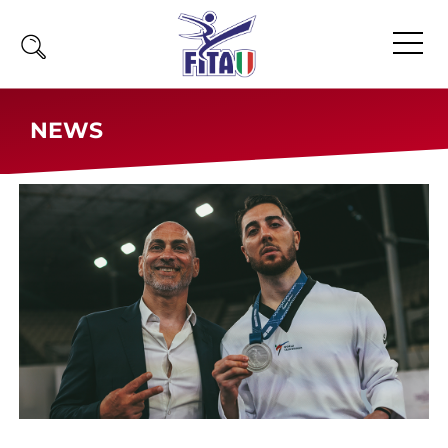
Home
NEWS
Fita
Calendario
News
Olimpiadi
Atleti
Atleti Combattimento
Atleti Poomsae e Freestyle
Atleti Parataekwondo
Competizioni