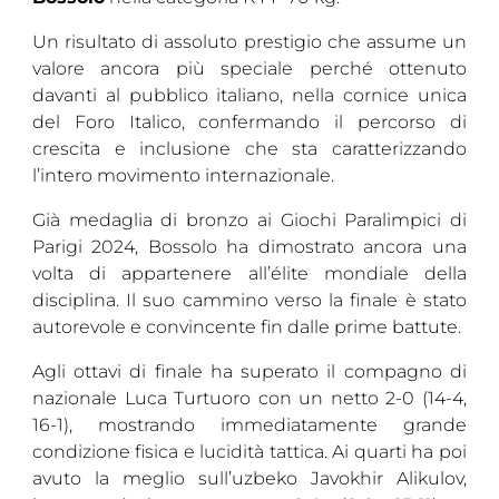
Cerca
Un risultato di assoluto prestigio che assume un
valore ancora più speciale perché ottenuto
Feed
davanti al pubblico italiano, nella cornice unica
del Foro Italico, confermando il percorso di
Dove siamo
crescita e inclusione che sta caratterizzando
Federazione Trasparente
l’intero movimento internazionale.
Fita HUB
Già medaglia di bronzo ai Giochi Paralimpici di
Parigi 2024, Bossolo ha dimostrato ancora una
volta di appartenere all’élite mondiale della
disciplina. Il suo cammino verso la finale è stato
autorevole e convincente fin dalle prime battute.
Agli ottavi di finale ha superato il compagno di
nazionale Luca Turtuoro con un netto 2-0 (14-4,
16-1), mostrando immediatamente grande
condizione fisica e lucidità tattica. Ai quarti ha poi
avuto la meglio sull’uzbeko Javokhir Alikulov,