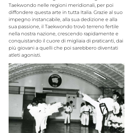
Taekwondo nelle regioni meridionali, per poi
Cerca
diffondere questa arte in tutta Italia. Grazie al suo
impegno instancabile, alla sua dedizione e alla
Feed
sua passione, il Taekwondo trovò terreno fertile
Dove siamo
nella nostra nazione, crescendo rapidamente e
conquistando il cuore di migliaia di praticanti, dai
Federazione Trasparente
più giovani a quelli che poi sarebbero diventati
atleti agonisti.
Fita HUB