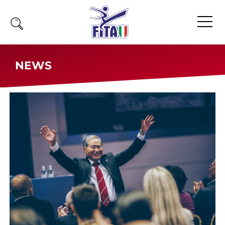
Home
NEWS
Fita
Calendario
News
Olimpiadi
Atleti
Atleti Combattimento
Atleti Poomsae e Freestyle
Atleti Parataekwondo
Competizioni