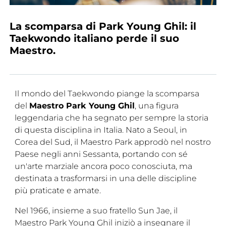
Tesseramento
La scomparsa di Park Young Ghil: il
Licenze WT
Taekwondo italiano perde il suo
Maestro.
Formazione
Amministrazione
Il mondo del Taekwondo piange la scomparsa
Salute
del
Maestro Park Young Ghil
, una figura
Rivista Olympic Dream
leggendaria che ha segnato per sempre la storia
di questa disciplina in Italia. Nato a Seoul, in
Links
Corea del Sud, il Maestro Park approdò nel nostro
Paese negli anni Sessanta, portando con sé
Mappa del sito
un'arte marziale ancora poco conosciuta, ma
destinata a trasformarsi in una delle discipline
Photogallery
più praticate e amate.
Videogallery
Nel 1966, insieme a suo fratello Sun Jae, il
Cookie policy
Maestro Park Young Ghil iniziò a insegnare il