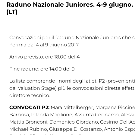
Raduno Nazionale Juniores. 4-9 giugno,
Cerca
(LT)
Feed
Dove siamo
Convocazioni per il Raduno Nazionale Juniores che si
Formia dal 4 al 9 giugno 2017.
Federazione Trasparente
Arrivo previsto: ore 18.00 del 4
Fita HUB
Fine raduno: ore 14.00 del 9
La lista comprende i nomi degli atleti P2 (provenient
dai Valuation Stage) più le convocazioni dirette effet
direttore tecnico.
CONVOCATI P2:
Mara Mittelberger, Morgana Piccinet
Barbosa, Iolanda Maglione, Assunta Cennamo, Alessi
Mattia Bronconi, Domenico Giordano, Cosimo Dell’Aq
Michael Rubino, Giuseppe Di Costanzo, Antonio Espo