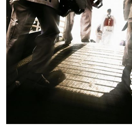
Tesseramento
Licenze WT
Formazione
Amministrazione
Salute
Rivista Olympic Dream
Links
Mappa del sito
Photogallery
Videogallery
Cookie policy