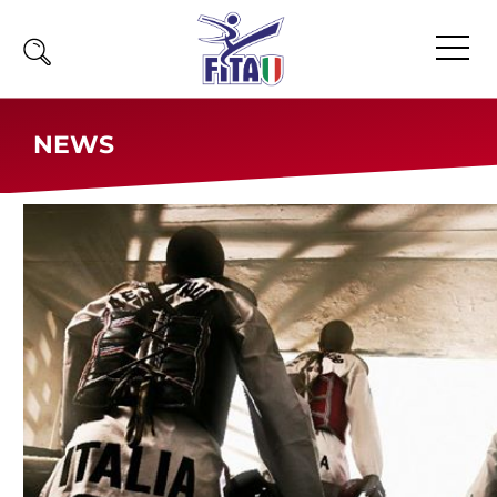
Home
NEWS
Fita
Calendario
News
Olimpiadi
Atleti
Atleti Combattimento
Atleti Poomsae e Freestyle
Atleti Parataekwondo
Competizioni