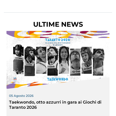
Tesseramento
Licenze WT
ULTIME NEWS
Formazione
Amministrazione
Salute
Rivista Olympic Dream
Links
Mappa del sito
Photogallery
05 Agosto 2026
Taekwondo, otto azzurri in gara ai Giochi di
Videogallery
Taranto 2026
Cookie policy