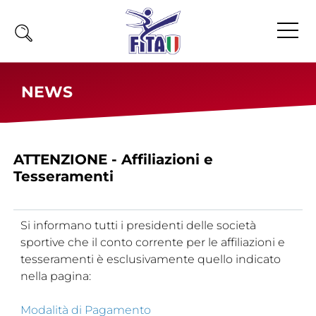
Home
NEWS
Fita
Calendario
ATTENZIONE - Affiliazioni e
News
Tesseramenti
Olimpiadi
Atleti
Si informano tutti i presidenti delle società
Atleti Combattimento
sportive che il conto corrente per le affiliazioni e
Atleti Poomsae e Freestyle
tesseramenti è esclusivamente quello indicato
Atleti Parataekwondo
nella pagina:
Competizioni
Modalità di Pagamento