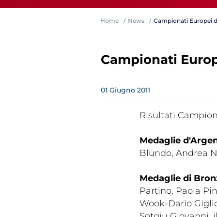
Home
News
Campionati Europei 
Campionati Europ
01
Giugno
2011
Competiz
Risultati Campion
Medaglie d'Arge
Blundo, Andrea N
Medaglie di Bron
Partino, Paola Pi
Wook-Dario Giglio,
Formazi
Sotgiu Giovanni, i