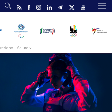
dario
o Eventi
ea Riservata
razione
Salute
ombattimento
omsae e Freestyle
arataekwondo
Atleti