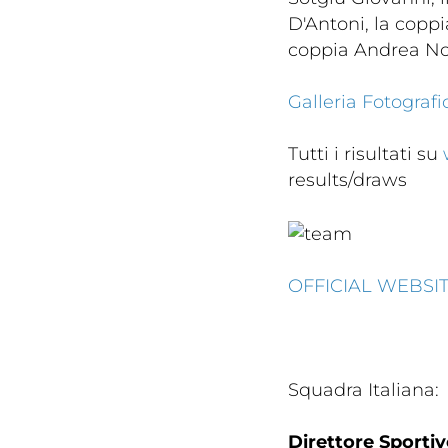
D'Antoni, la coppia Kang Hyeon Wook - Denise D'Antoni, la
coppia Andrea Not
Galleria Fotografic
Tutti i risultati su
results/draws
Rivist
Olymp
Drea
OFFICIAL WEBSI
Squadra Italiana:
Photogal
Direttore Sporti