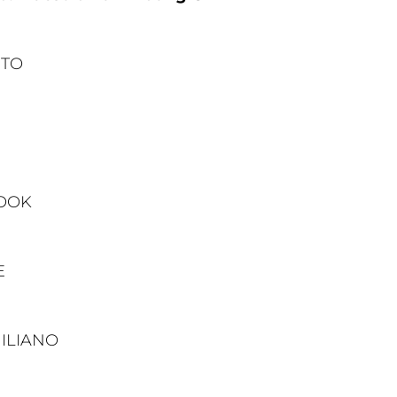
RTO
Dove 
Società
Palestre
Feed
Tesserati
WOOK
E
ILIANO
one
Fita HUB