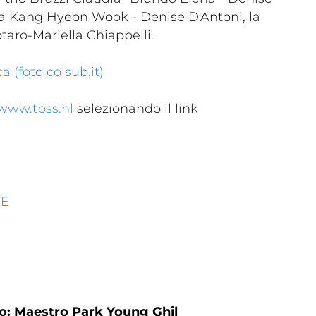
aro-Mariella Chiappelli.
a (foto colsub.it)
www.tpss.nl
selezionando il link
a
Ma
ic
Links
m
TE
lery
Videogallery
vo: Maestro Park Young Ghil