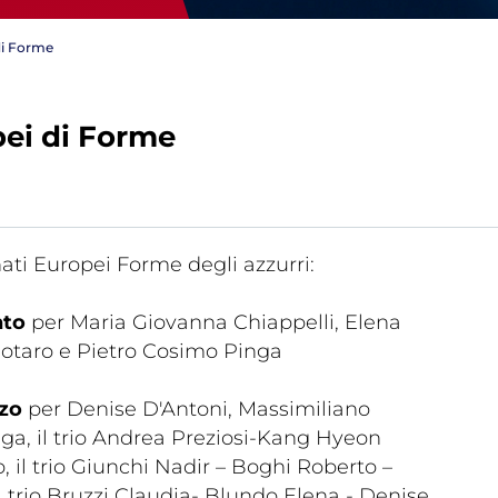
di Forme
ei di Forme
Tesseramento
Affiliazioni e Tesseramenti
Area Riservata
ioni
ati Europei Forme degli azzurri:
nto
per Maria Giovanna Chiappelli, Elena
otaro e Pietro Cosimo Pinga
Salut
zo
per Denise D'Antoni, Massimiliano
Antidopi
nga, il trio Andrea Preziosi-Kang Hyeon
Certificat
 il trio Giunchi Nadir – Boghi Roberto –
one
Amministrazione
l trio Bruzzi Claudia- Blundo Elena - Denise