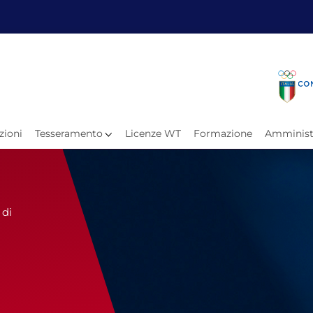
Fita
Calen
Il Taekwondo
Calendari
Il Paratkd
Eventi Ar
zioni
Tesseramento
Licenze WT
Formazione
Amminist
e
Organigramma
Uffici Federali
Carte Federali
Comitati Regionali
 di
Progetti
Atleti C
Atleti Po
Atleti P
Olimpiadi