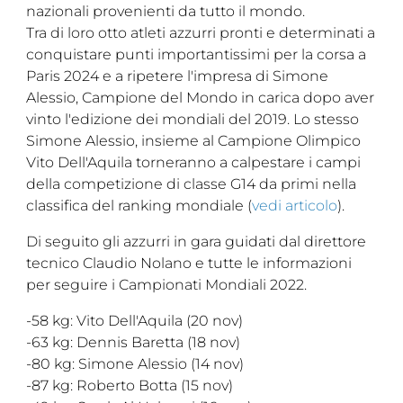
nazionali provenienti da tutto il mondo.
Cerca
Tra di loro otto atleti azzurri pronti e determinati a
conquistare punti importantissimi per la corsa a
Feed
Paris 2024 e a ripetere l'impresa di Simone
Alessio, Campione del Mondo in carica dopo aver
Dove siamo
vinto l'edizione dei mondiali del 2019. Lo stesso
Federazione Trasparente
Simone Alessio, insieme al Campione Olimpico
Vito Dell'Aquila torneranno a calpestare i campi
Fita HUB
della competizione di classe G14 da primi nella
classifica del ranking mondiale (
vedi articolo
).
Di seguito gli azzurri in gara guidati dal direttore
tecnico Claudio Nolano e tutte le informazioni
per seguire i Campionati Mondiali 2022.
-58 kg: Vito Dell'Aquila (20 nov)
-63 kg: Dennis Baretta (18 nov)
-80 kg: Simone Alessio (14 nov)
-87 kg: Roberto Botta (15 nov)