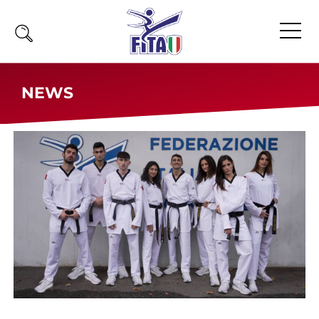
Home
NEWS
Fita
Calendario
News
Olimpiadi
Atleti
Atleti Combattimento
Atleti Poomsae e Freestyle
Atleti Parataekwondo
Competizioni