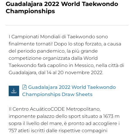
Guadalajara 2022 World Taekwondo
Tesseramento
Championships
Licenze WT
Formazione
I Campionati Mondiali di Taekwondo sono
finalmente tornati! Dopo lo stop forzato, a causa
Amministrazione
del periodo pandemico, la più grande
Salute
competizione organizzata dalla World
Taekwondo farà capolino in Messico, nella città di
Rivista Olympic Dream
Guadalajara, dal 14 al 20 novembre 2022.
Links
PDF
Guadalajara 2022 World Taekwondo
Mappa del sito
Championships Draw Sheets
Photogallery
Il Centro AcuáticoCODE Metropolitano,
imponente palazzo dello sport situato a 1673 m
Videogallery
sopra il livello del mare, è pronto ad accogliere i
757 atleti iscritti dalle rispettive compagini
Cookie policy