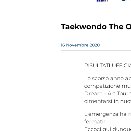
Taekwondo The O
16
Novembre
2020
Rivist
Olymp
RISULTATI UFFICI
Drea
Lo scorso anno ab
competizione mul
Dream - Art Tourn
cimentarsi in nuo
L'emergenza ha riv
fermati!
Photogal
Eccoci qui dunque 