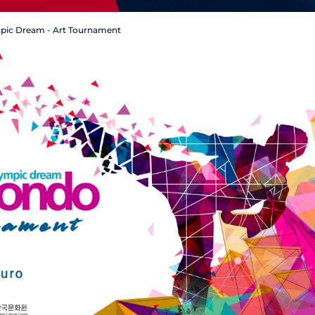
ic Dream - Art Tournament
Tesseramento
Affiliazioni e Tesseramenti
Area Riservata
ioni
Salut
Antidopi
Certificat
one
Amministrazione