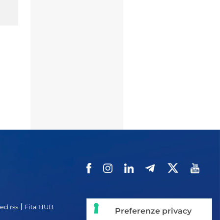
ed rss
Fita HUB