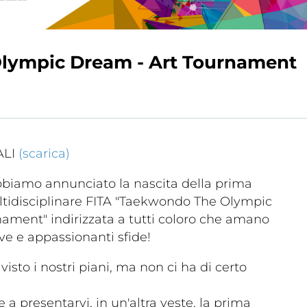
lympic Dream - Art Tournament
a
Ma
ic
Links
ALI
(scarica)
m
biamo annunciato la nascita della prima
tidisciplinare FITA "Taekwondo The Olympic
ament" indirizzata a tutti coloro che amano
ve e appassionanti sfide!
isto i nostri piani, ma non ci ha di certo
lery
Videogallery
a presentarvi, in un'altra veste, la prima