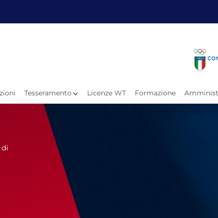
Fita
Calen
Il Taekwondo
Calendari
Il Paratkd
Eventi Ar
zioni
Tesseramento
Licenze WT
Formazione
Amminist
e
Organigramma
Uffici Federali
Carte Federali
Comitati Regionali
 di
Progetti
Atleti C
Atleti Po
Atleti P
Olimpiadi