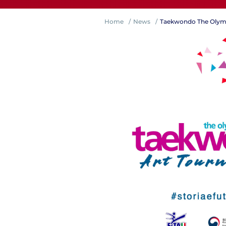
Home
News
Taekwondo The Olymp
Competiz
Formazi