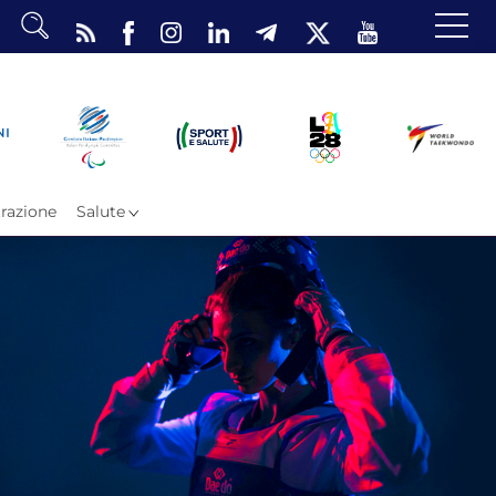
dario
o Eventi
ea Riservata
razione
Salute
ombattimento
omsae e Freestyle
arataekwondo
Atleti