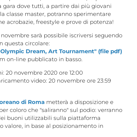
 gara dove tutti, a partire dai più giovani
alla classe master, potranno sperimentare
e acrobazie, freestyle e prove di potenza!
0 novembre sarà possibile iscriversi seguendo
Dove 
n questa circolare:
Società
lympic Dream, Art Tournament" (file pdf)
Palestre
orm on-line pubblicato in basso.
Feed
Tesserati
ni: 20 novembre 2020 ore 12:00
aricamento video: 20 novembre ore 23:59
Coreano di Roma
metterà a disposizione e
per coloro che "saliranno" sul podio: verranno
ei buoni utilizzabili sulla piattaforma
o valore, in base al posizionamento in
one
Fita HUB