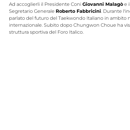
Ad accoglierli il Presidente Coni
Giovanni Malagò
e i
Cerca
Segretario Generale
Roberto Fabbricini
. Durante l'i
parlato del futuro del Taekwondo Italiano in ambito 
Feed
internazionale. Subito dopo Chungwon Choue ha visi
struttura sportiva del Foro Italico.
Dove siamo
Federazione Trasparente
Fita HUB