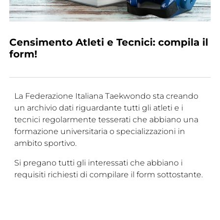
Tesseramento
Licenze WT
Censimento Atleti e Tecnici: compila il
form!
Formazione
Amministrazione
Salute
La Federazione Italiana Taekwondo sta creando
un archivio dati riguardante tutti gli atleti e i
Rivista Olympic Dream
tecnici regolarmente tesserati che abbiano una
formazione universitaria o specializzazioni in
Links
ambito sportivo.
Mappa del sito
Si pregano tutti gli interessati che abbiano i
Photogallery
requisiti richiesti di compilare il form sottostante.
Videogallery
Cookie policy