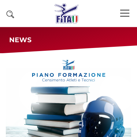
Home
NEWS
Fita
Calendario
News
Olimpiadi
Atleti
Atleti Combattimento
Atleti Poomsae e Freestyle
Atleti Parataekwondo
Competizioni