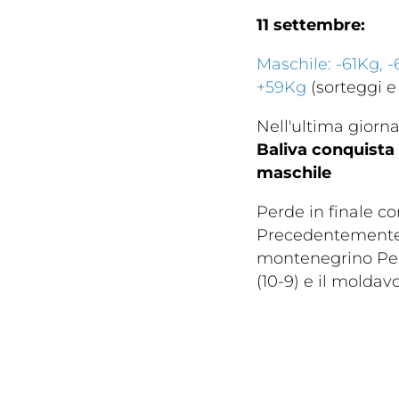
Traspare
11 settembre:
Maschile: -61Kg, 
+59Kg
(sorteggi e 
Nell'ultima giorn
Baliva conquista
maschile
Perde in finale c
Precedentemente, 
montenegrino Peru
(10-9) e il moldav