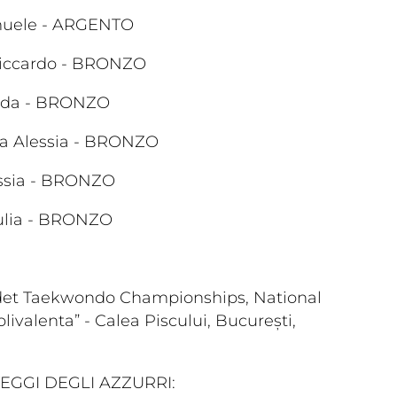
amuele - ARGENTO
 Riccardo - BRONZO
iada - BRONZO
Dove 
a Alessia - BRONZO
Società
Palestre
lessia - BRONZO
Feed
Tesserati
Giulia - BRONZO
det Taekwondo Championships,
National
olivalenta” - Calea Piscului, București,
one
TEGGI DEGLI AZZURRI:
Fita HUB