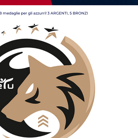
 8 medaglie per gli azzurri! 3 ARGENTI, 5 BRONZI
Tesseramento
Affiliazioni e Tesseramenti
Area Riservata
ioni
Salut
Antidopi
Certificat
one
Amministrazione