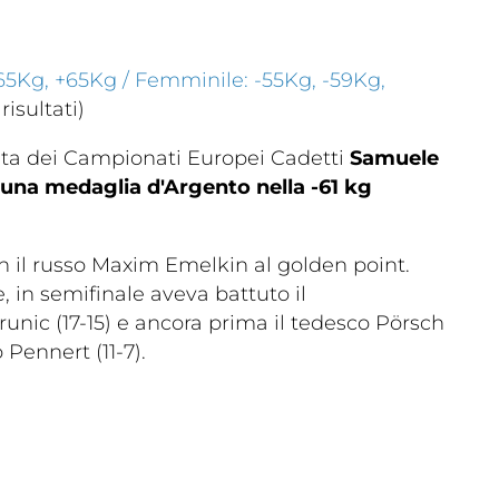
nte
-65Kg, +65Kg / Femminile: -55Kg, -59Kg,
risultati)
ata dei Campionati Europei Cadetti
Samuele
 una medaglia d'Argento nella -61 kg
on il russo Maxim Emelkin al golden point.
in semifinale aveva battuto il
nic (17-15) e ancora prima il tedesco Pörsch
o Pennert (11-7).