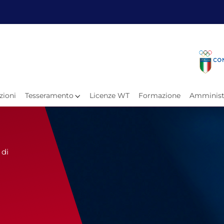
Fita
Calen
Il Taekwondo
Calendari
Il Paratkd
Eventi Ar
zioni
Tesseramento
Licenze WT
Formazione
Amminist
e
Organigramma
Uffici Federali
Carte Federali
Comitati Regionali
 di
Progetti
Atleti C
Atleti Po
Atleti P
Olimpiadi