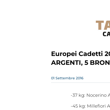
Rivist
Olymp
Europei Cadetti 20
Drea
ARGENTI, 5 BRON
01
Settembre
2016
-37 kg: Nocerino
-45 kg: Millefior
Photogal