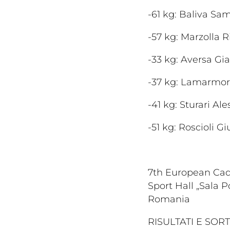
-61 kg: Baliva S
-57 kg: Marzolla
-33 kg: Aversa G
-37 kg: Lamarmor
-41 kg: Sturari A
Cerca
-51 kg: Roscioli 
7th European Ca
Sport Hall „Sala P
Romania
Federazi
RISULTATI E SOR