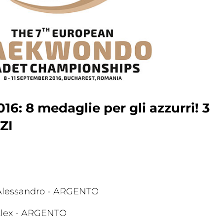
a
Ma
ic
Links
16: 8 medaglie per gli azzurri! 3
m
ZI
 Alessandro - ARGENTO
i Alex - ARGENTO
lery
Videogallery