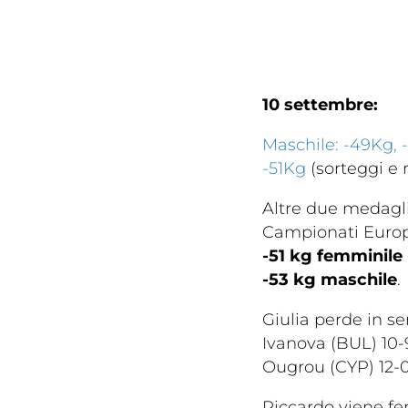
10 settembre:
Maschile: -49Kg, 
-51Kg
(sorteggi e r
Altre due medagli
Campionati Europ
-51 kg femminile
-53 kg maschile
.
Giulia perde in se
Ivanova (BUL) 10-
Ougrou (CYP) 12-
Riccardo viene fer