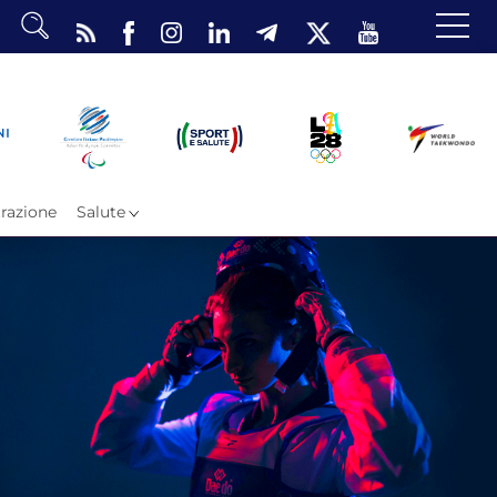
dario
o Eventi
ea Riservata
razione
Salute
ombattimento
omsae e Freestyle
arataekwondo
Atleti