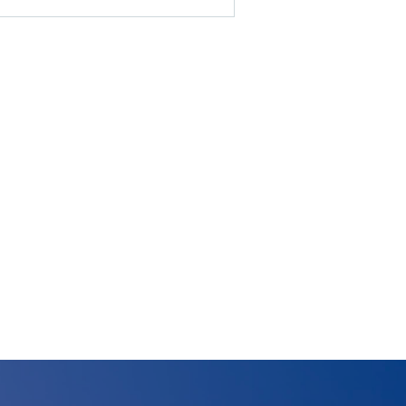
Dove 
Società
Palestre
Feed
Tesserati
one
Fita HUB