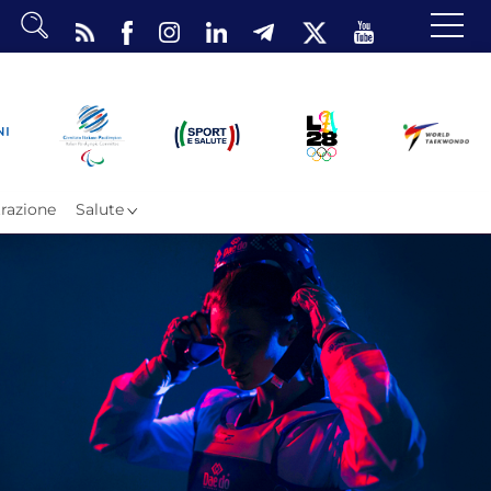
dario
o Eventi
ea Riservata
razione
Salute
ombattimento
omsae e Freestyle
arataekwondo
Atleti