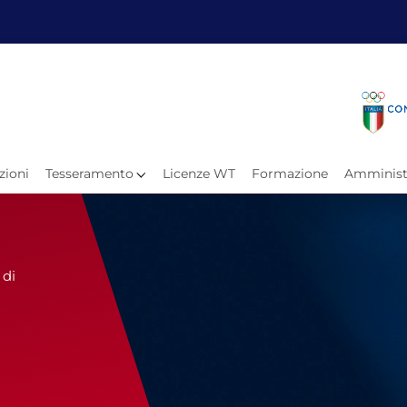
Fita
Calen
Il Taekwondo
Calendari
Il Paratkd
Eventi Ar
zioni
Tesseramento
Licenze WT
Formazione
Amminist
e
Organigramma
Uffici Federali
Carte Federali
Comitati Regionali
 di
Progetti
Atleti C
Atleti Po
Atleti P
Olimpiadi