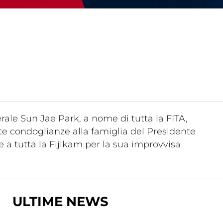
Tesseramento
Affiliazioni e Tesseramenti
Area Riservata
ioni
rale Sun Jae Park, a nome di tutta la FITA,
ite condoglianze alla famiglia del Presidente
 a tutta la Fijlkam per la sua improvvisa
Salut
Antidopi
ULTIME NEWS
Certificat
one
Amministrazione