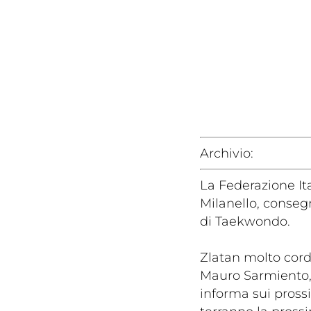
Rivist
Olymp
Archivio:
Drea
La Federazione It
Milanello, consegn
di Taekwondo.
Zlatan molto cordi
Mauro Sarmiento, 
informa sui prossi
Photogal