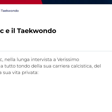
 il Taekwondo
c e il Taekwondo
Tesseramento
Affiliazioni e Tesseramenti
Area Riservata
ioni
, nella lunga intervista a Verissimo
 sua vita privata:
Salut
Antidopi
Certificat
one
Amministrazione