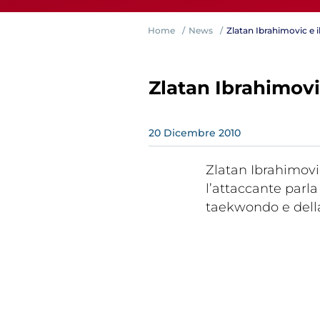
Home
News
Zlatan Ibrahimovic e
Zlatan Ibrahimovi
20
Dicembre
2010
Competiz
Zlatan Ibrahimovic
l’attaccante parla a tutto tondo della sua carriera calcistica, del
taekwondo e della
Formazi