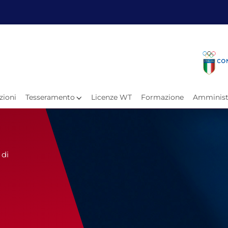
Fita
Calen
Il Taekwondo
Calendari
Il Paratkd
Eventi Ar
zioni
Tesseramento
Licenze WT
Formazione
Amminist
e
Organigramma
Uffici Federali
Carte Federali
Comitati Regionali
 di
Progetti
Atleti C
Atleti Po
Atleti P
Olimpiadi