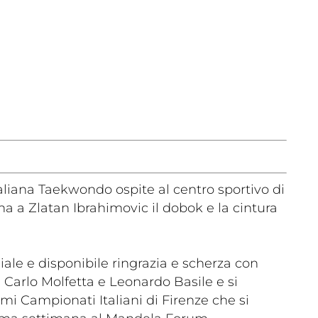
a
Ma
ic
Links
m
aliana Taekwondo ospite al centro sportivo di
a a Zlatan Ibrahimovic il dobok e la cintura
ale e disponibile ringrazia e scherza con
Carlo Molfetta e Leonardo Basile e si
mi Campionati Italiani di Firenze che si
lery
Videogallery