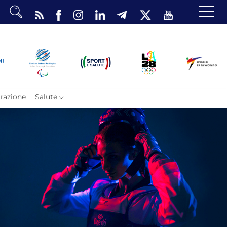
dario
o Eventi
ea Riservata
razione
Salute
ombattimento
omsae e Freestyle
arataekwondo
Atleti