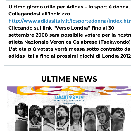
Ultimo giorno utile per Adidas – lo sport è donna.
Cerca
Collegandosi all’indirizzo
Feed
http://www.adidasitaly.it/losportedonna/index.ht
Cliccando sul link “Verso Londra” fino al 30
Dove siamo
settembre 2008 sarà possibile votare per la nostr
atleta Nazionale Veronica Calabrese (Taekwondo)
Federazione Trasparente
L’atleta più votata verrà messa sotto contratto da
adidas Italia fino ai prossimi giochi di Londra 2012
Fita HUB
ULTIME NEWS