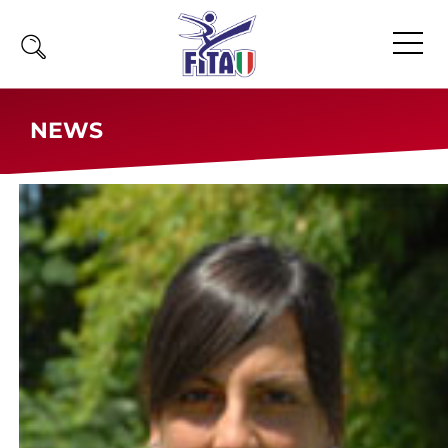
Home
NEWS
Fita
Calendario
News
Olimpiadi
Atleti
Atleti Combattimento
Atleti Poomsae e Freestyle
Atleti Parataekwondo
Competizioni