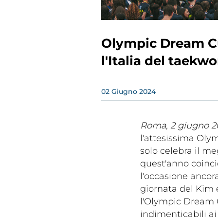
Olympic Dream Cup
l'Italia del taekw
Rivist
02
Giugno
2024
Olymp
Drea
Roma, 2 giugno 2
l'attesissima Ol
solo celebra il m
quest'anno coinci
l'occasione ancor
giornata del Kim e
l'Olympic Dream 
Photogal
indimenticabili ai