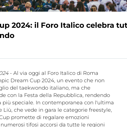
 2024: il Foro Italico celebra tu
ondo
a
Ma
ic
Links
m
024
- Al via oggi al Foro Italico di Roma
ympic Dream Cup 2024, un evento che non
eglio del taekwondo italiano, ma che
de con la Festa della Repubblica, rendendo
a più speciale. In contemporanea con l'ultima
 Liù, che vede in gara le categorie freestyle,
Cup promette di regalare emozioni
lery
Videogallery
 numerosi tifosi accorsi da tutte le regioni