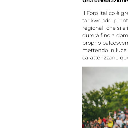
Traspare
Una celebrazione 
Il Foro Italico è g
taekwondo, pronti a
regionali che si s
durerà fino a dom
proprio palcosceni
mettendo in luce i
caratterizzano que