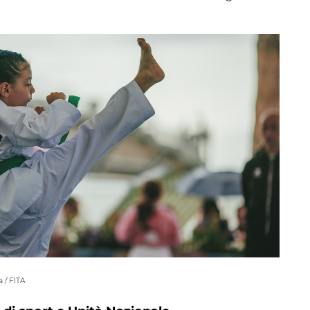
Dove 
Società
Palestre
Feed
Tesserati
 / FITA
one
Fita HUB