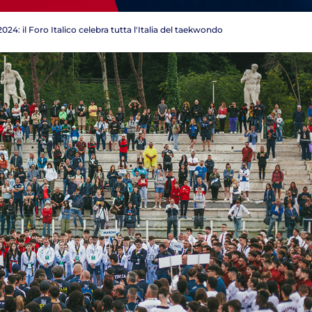
: il Foro Italico celebra tutta l'Italia del taekwondo
Tesseramento
Affiliazioni e Tesseramenti
Area Riservata
ioni
Salut
Antidopi
Certificat
one
Amministrazione