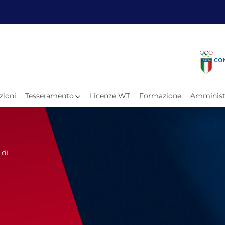
Fita
Calen
Il Taekwondo
Calendari
Il Paratkd
Eventi Ar
zioni
Tesseramento
Licenze WT
Formazione
Amminist
e
Organigramma
Uffici Federali
Carte Federali
Comitati Regionali
 di
Progetti
Atleti C
Atleti Po
Atleti P
Olimpiadi