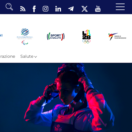
dario
o Eventi
ea Riservata
razione
Salute
ombattimento
omsae e Freestyle
arataekwondo
Atleti