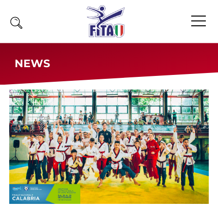
Home
NEWS
Fita
Calendario
News
Olimpiadi
Atleti
Atleti Combattimento
Atleti Poomsae e Freestyle
Atleti Parataekwondo
Competizioni