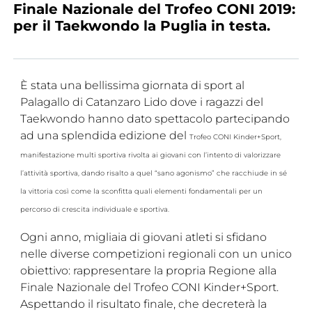
Finale Nazionale del Trofeo CONI 2019:
Tesseramento
per il Taekwondo la Puglia in testa.
Licenze WT
Formazione
È stata una bellissima giornata di sport al
Palagallo di Catanzaro Lido dove i ragazzi del
Amministrazione
Taekwondo hanno dato spettacolo partecipando
Salute
ad una splendida edizione del
Trofeo CONI Kinder+Sport,
manifestazione multi sportiva rivolta ai giovani con l’intento di valorizzare
Rivista Olympic Dream
l’attività sportiva, dando risalto a quel “sano agonismo” che racchiude in sé
Links
la vittoria così come la sconfitta quali elementi fondamentali per un
percorso di crescita individuale e sportiva.
Mappa del sito
Ogni anno, migliaia di giovani atleti si sfidano
Photogallery
nelle diverse competizioni regionali con un unico
obiettivo: rappresentare la propria Regione alla
Videogallery
Finale Nazionale del Trofeo CONI Kinder+Sport.
Aspettando il risultato finale, che decreterà la
Cookie policy