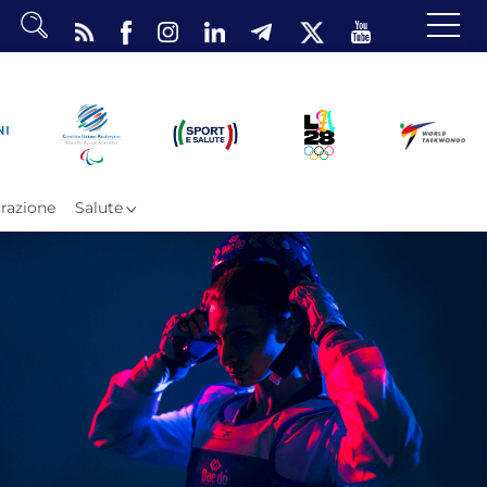
dario
o Eventi
ea Riservata
razione
Salute
ombattimento
omsae e Freestyle
arataekwondo
Atleti