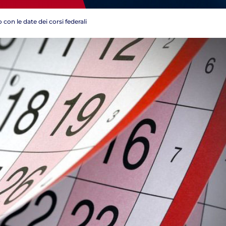
con le date dei corsi federali
Tesseramento
Affiliazioni e Tesseramenti
Area Riservata
ioni
Salut
Antidopi
Certificat
one
Amministrazione