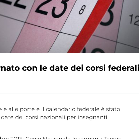
a
Ma
ic
Links
ato con le date dei corsi federal
m
è alle porte e il calendario federale è stato
date dei corsi nazionali per insegnanti
lery
Videogallery
re 2018: Corso Nazionale Insegnanti Tecnici