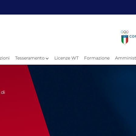
Fita
Calen
Il Taekwondo
Calendari
Il Paratkd
Eventi Ar
zioni
Tesseramento
Licenze WT
Formazione
Amminist
e
Organigramma
Uffici Federali
Carte Federali
Comitati Regionali
 di
Progetti
Atleti C
Atleti Po
Atleti P
Olimpiadi