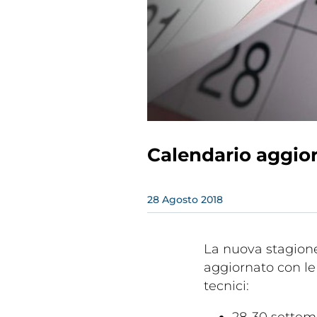
Rivist
Olymp
Calendario aggiorn
Drea
28
Agosto
2018
La nuova stagione 
aggiornato con le 
tecnici:
Photogal
28-30 settemb