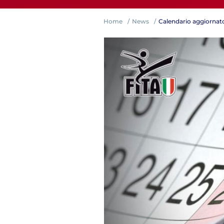
Home
News
Calendario aggiornato 
Competiz
Formazi