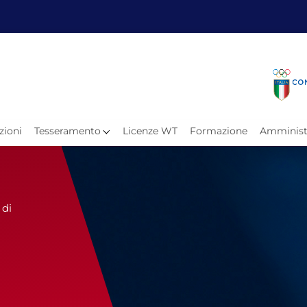
Fita
Calen
Il Taekwondo
Calendari
Il Paratkd
Eventi Ar
zioni
Tesseramento
Licenze WT
Formazione
Amminist
e
Organigramma
Uffici Federali
Carte Federali
Comitati Regionali
 di
Progetti
Atleti C
Atleti Po
Atleti P
Olimpiadi