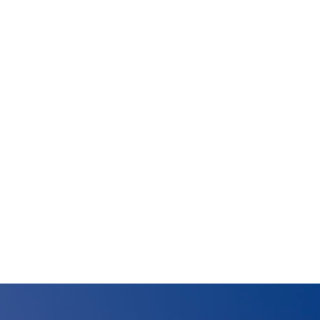
Dove 
Società
Palestre
Feed
Tesserati
one
Fita HUB