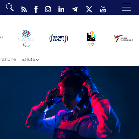
dario
o Eventi
ea Riservata
razione
Salute
ombattimento
omsae e Freestyle
arataekwondo
Atleti