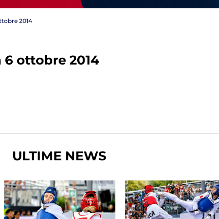
ttobre 2014
6 ottobre 2014
Tesseramento
Affiliazioni e Tesseramenti
Area Riservata
ioni
ULTIME NEWS
Salut
Antidopi
Certificat
one
Amministrazione