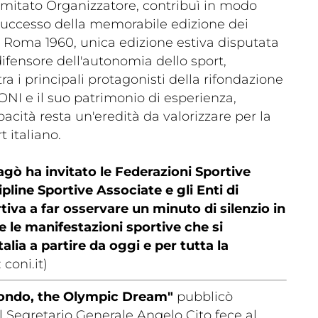
mitato Organizzatore, contribuì in modo
successo della memorabile edizione dei
i Roma 1960, unica edizione estiva disputata
 difensore dell'autonomia dello sport,
tra i principali protagonisti della rifondazione
ONI e il suo patrimonio di esperienza,
cità resta un'eredità da valorizzare per la
a
t italiano.
Ma
ic
Links
m
agò ha invitato le Federazioni Sportive
ipline Sportive Associate e gli Enti di
va a far osservare un minuto di silenzio in
e le manifestazioni sportive che si
alia a partire da oggi e per tutta la
 coni.it)
ndo, the Olympic Dream"
pubblicò
lery
Videogallery
il Segretario Generale Angelo Cito fece al