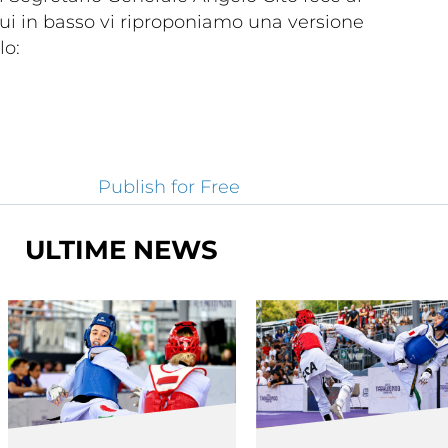
Qui in basso vi riproponiamo una versione
lo:
Dove 
Società
Publish for Free
Palestre
Feed
Tesserati
ULTIME NEWS
one
Fita HUB