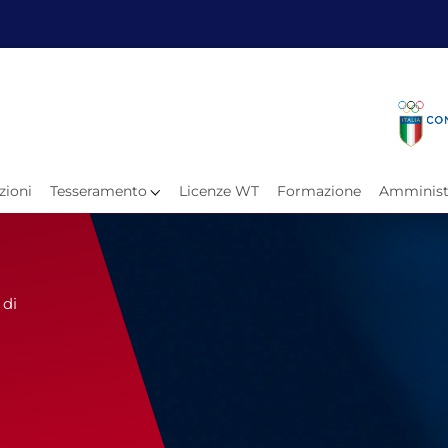
Fita
Calen
Il Taekwondo
Calendari
Il Paratkd
Eventi Ar
zioni
Tesseramento
Licenze WT
Formazione
Amminist
e
Organigramma
Uffici Federali
Carte Federali
Comitati Regionali
 di
Progetti
Atleti C
Atleti Po
Atleti P
Olimpiadi