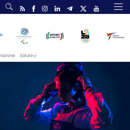
dario
o Eventi
ea Riservata
razione
Salute
ombattimento
omsae e Freestyle
arataekwondo
Atleti