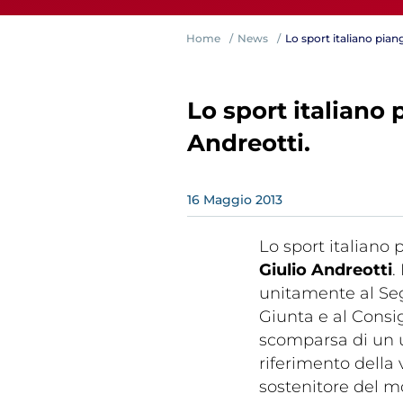
Home
News
Lo sport italiano pian
Lo sport italiano 
Andreotti.
Competiz
16
Maggio
2013
Lo sport italiano
Giulio Andreotti
.
unitamente al Seg
Giunta e al Consig
scomparsa di un uo
riferimento della 
sostenitore del mo
Formazi