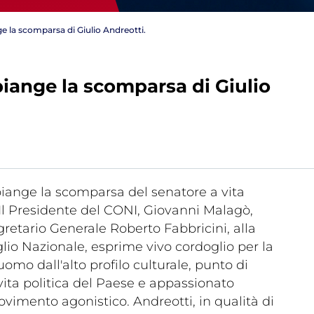
ge la scomparsa di Giulio Andreotti.
piange la scomparsa di Giulio
Tesseramento
Affiliazioni e Tesseramenti
Area Riservata
ioni
 piange la scomparsa del senatore a vita
 Il Presidente del CONI, Giovanni Malagò,
retario Generale Roberto Fabbricini, alla
Salut
lio Nazionale, esprime vivo cordoglio per la
mo dall'alto profilo culturale, punto di
Antidopi
vita politica del Paese e appassionato
Certificat
vimento agonistico. Andreotti, in qualità di
one
Amministrazione