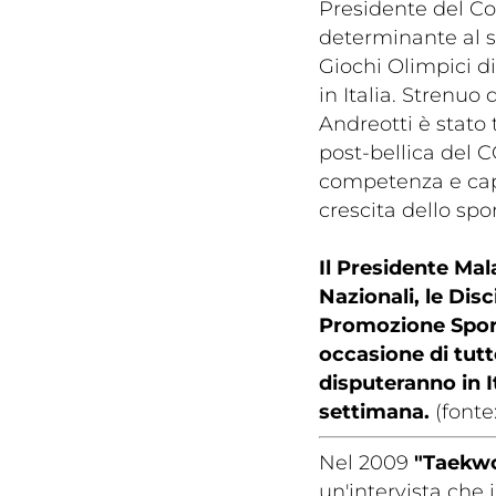
Presidente del Co
determinante al 
Giochi Olimpici d
in Italia. Strenuo
Andreotti è stato 
post-bellica del C
competenza e capa
Rivist
crescita dello spor
Olymp
Drea
Il Presidente Mal
Nazionali, le Disc
Promozione Sporti
occasione di tutt
disputeranno in It
settimana.
(fonte:
Nel 2009
"Taekwo
Photogal
un'intervista che 