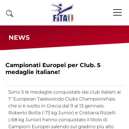
Home
NEWS
Fita
Calendario
Campionati Europei per Club. 5
News
medaglie italiane!
Olimpiadi
Atleti
Sono 5 le medaglie conquistate dai club italiani al
Atleti Combattimento
1° European Taekwondo Clubs Championships
Atleti Poomsae e Freestyle
che si è svolto in Grecia dal 9 al 13 gennaio.
Atleti Parataekwondo
Roberto Botta (-73 kg Junior) e Cristiana Rizzelli
(-68 kg Junior) hanno conquistato il titolo di
Competizioni
Campioni Europei salendo sul gradino più alto