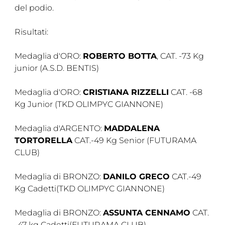
del podio.
Tesseramento
Risultati:
Licenze WT
Formazione
Medaglia d'ORO:
ROBERTO BOTTA
, CAT. -73 Kg
junior (A.S.D. BENTIS)
Amministrazione
Medaglia d'ORO:
CRISTIANA RIZZELLI
CAT. -68
Salute
Kg Junior (TKD OLIMPYC GIANNONE)
Rivista Olympic Dream
Medaglia d'ARGENTO:
MADDALENA
Links
TORTORELLA
CAT.-49 Kg Senior (FUTURAMA
CLUB)
Mappa del sito
Medaglia di BRONZO:
DANILO GRECO
CAT.-49
Photogallery
Kg Cadetti(TKD OLIMPYC GIANNONE)
Videogallery
Medaglia di BRONZO:
ASSUNTA CENNAMO
CAT.
Cookie policy
-47 kg Cadetti(FUTURAMA CLUB)