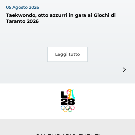
05
Agosto
2026
Tesseramento
Taekwondo, otto azzurri in gara ai Giochi di
Licenze WT
Taranto 2026
Formazione
Amministrazione
Leggi tutto
Salute
Rivista Olympic Dream
Links
Mappa del sito
Photogallery
Videogallery
Cookie policy