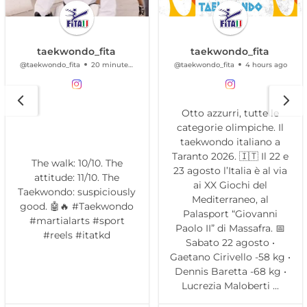
taekwondo_fita
taekwondo_fita
@taekwondo_fita
1 day ago
@taekwondo_fita
3 days ago
Ci sono sconfitte che
sembrano la fine. Poi
arriva una seconda
STILL ON TOP. 1️⃣
possibilità. E lì scopri
Numero 1 nel World
quanto sei forte davvero.
Ranking. Numero 1
Due anni fa, a Parigi,
nell’Olympic Ranking.
Simone Alessio è caduto,
Vito Dell’Aquila. Where
ha aspettato, è tornato. E
he belongs. 🇮🇹
quando il quadrato gli ha
#Taekwondo
concesso un’altra
#RoadToLA28 #itatkd
occasione, non l’ha
#adv
lasciata andare. Dal
ripescaggio al podio....