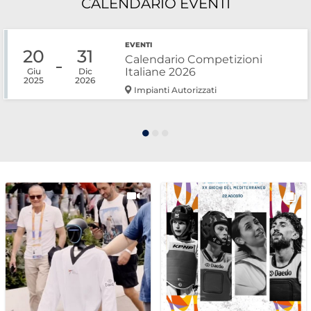
CALENDARIO EVENTI
Cerca
EVENTI
Feed
20
31
Calendario Competizioni
Italiane 2026
Giu
Dic
Dove siamo
2025
2026
Impianti Autorizzati
Federazione Trasparente
Fita HUB