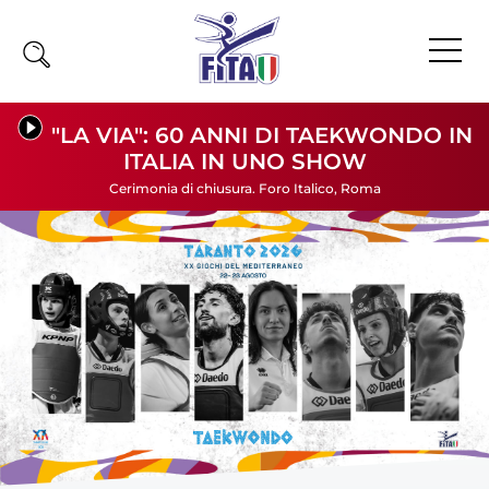
Home
"LA VIA": 60 ANNI DI TAEKWONDO IN
ITALIA IN UNO SHOW
Fita
Cerimonia di chiusura. Foro Italico, Roma
Calendario
News
Olimpiadi
Atleti
Atleti Combattimento
Atleti Poomsae e Freestyle
Atleti Parataekwondo
Competizioni