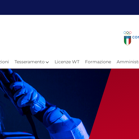
Fita
Calen
Il Taekwondo
Calendari
Il Paratkd
Eventi Ar
ioni
Tesseramento
Licenze WT
Formazione
Amministr
e
Organigramma
Uffici Federali
Carte Federali
Comitati Regionali
Progetti
Atleti C
Atleti Po
Atleti P
Olimpiadi