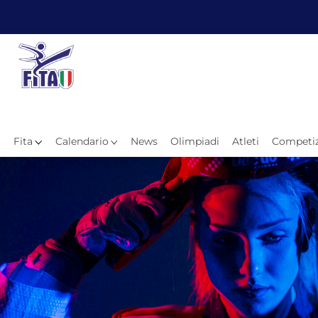
Fita
Calendario
News
Olimpiadi
Atleti
Competiz
Hom
News