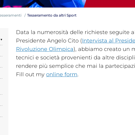
 Tesseramenti
Tesseramento da altri Sport
Data la numerosità delle richieste seguite al
Tesseramento
▼
Presidente Angelo Cito (
Intervista al Presid
Affiliazioni e Tesseramenti
Rivoluzione Olimpica
), abbiamo creato un m
Area Riservata
tecnici e società provenienti da altre discipl
ioni
rendere più semplice che mai la partecipazion
Fill out my
online form
.
Salut
Antidopi
Certificat
one
Amministrazione