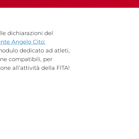
le dichiarazioni del
ente Angelo Cito:
odulo dedicato ad atleti,
ine compatibili, per
Licenze
WT
e all’attività della FITA!
e
ng
i e Assicurazione