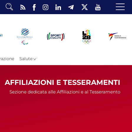
dario
o Eventi
ea Riservata
azione
Salute
AFFILIAZIONI E TESSERAMENTI
Sezione dedicata alle Affiliazioni e al Tesseramento
ombattimento
omsae e Freestyle
arataekwondo
Atleti