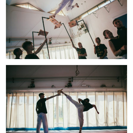
Cerca
Feed
Dove siamo
Federazione Trasparente
Fita HUB