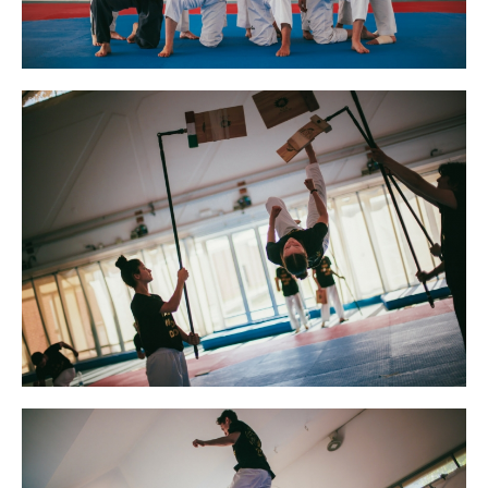
Tesseramento
Licenze WT
Formazione
Amministrazione
Salute
Rivista Olympic Dream
Links
Mappa del sito
Photogallery
Videogallery
Cookie policy