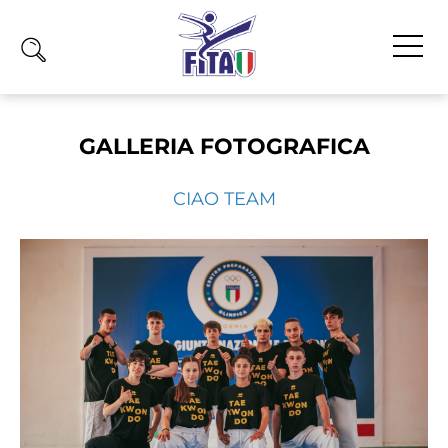
Home
GALLERIA FOTOGRAFICA
Fita
Calendario
CIAO TEAM
News
Olimpiadi
Atleti
Atleti Combattimento
Atleti Poomsae e Freestyle
Atleti Parataekwondo
Competizioni