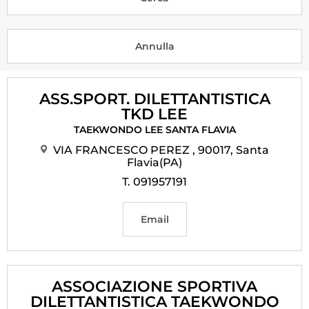
Tesseramento
Licenze WT
Formazione
ASS.SPORT. DILETTANTISTICA
Amministrazione
TKD LEE
TAEKWONDO LEE SANTA FLAVIA
Salute
VIA FRANCESCO PEREZ , 90017, Santa
Rivista Olympic Dream
Flavia(PA)
T. 091957191
Links
Mappa del sito
Email
Photogallery
Videogallery
ASSOCIAZIONE SPORTIVA
DILETTANTISTICA TAEKWONDO
Cookie policy