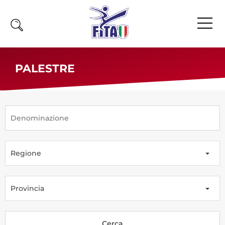
Home
PALESTRE
Fita
Calendario
News
Olimpiadi
Regione
Atleti
Atleti Combattimento
Atleti Poomsae e Freestyle
Provincia
Atleti Parataekwondo
Competizioni