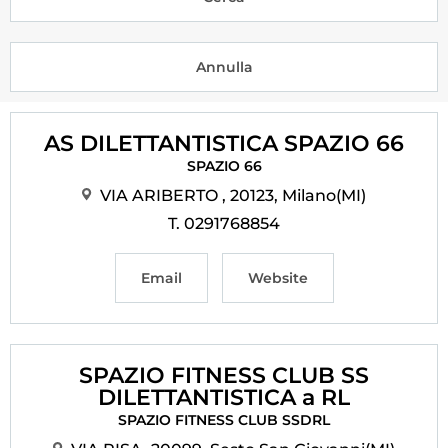
Tesseramento
Licenze WT
Formazione
AS DILETTANTISTICA SPAZIO 66
Amministrazione
SPAZIO 66
Salute
VIA ARIBERTO , 20123, Milano(MI)
T. 0291768854
Rivista Olympic Dream
Links
Email
Website
Mappa del sito
Photogallery
SPAZIO FITNESS CLUB SS
DILETTANTISTICA a RL
Videogallery
SPAZIO FITNESS CLUB SSDRL
Cookie policy