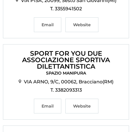
VIA PISA, 20099, Sesto San Giovanni(MI)
Cerca
T. 3355941502
Feed
Email
Website
Dove siamo
Federazione Trasparente
SPORT FOR YOU DUE
Fita HUB
ASSOCIAZIONE SPORTIVA
DILETTANTISTICA
SPAZIO MANIPURA
VIA ARNO, 9/C, 00062, Bracciano(RM)
T. 3382093313
Email
Website