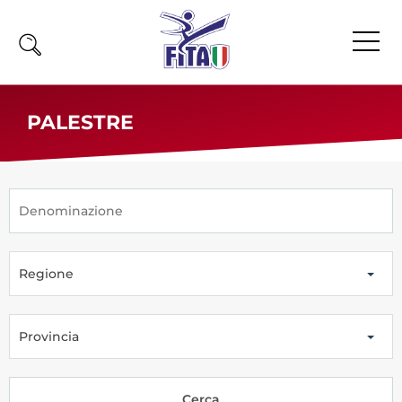
Home
PALESTRE
Fita
Calendario
News
Olimpiadi
Regione
Atleti
Atleti Combattimento
Atleti Poomsae e Freestyle
Provincia
Atleti Parataekwondo
Competizioni