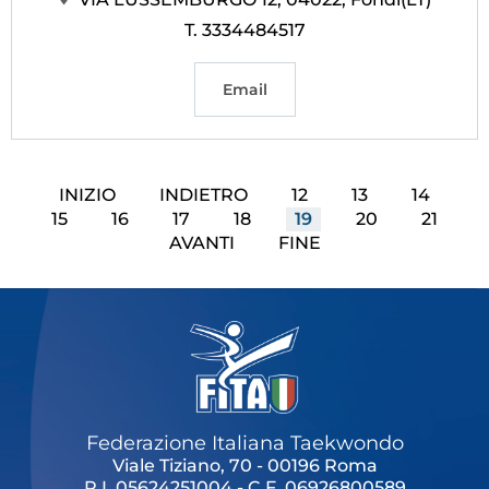
T. 3334484517
Email
INIZIO
INDIETRO
12
13
14
15
16
17
18
19
20
21
AVANTI
FINE
Federazione Italiana Taekwondo
Viale Tiziano, 70 - 00196 Roma
P.I. 05624251004 - C.F. 06926800589