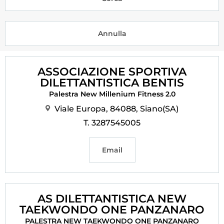
Tesseramento
Licenze WT
Formazione
ASSOCIAZIONE SPORTIVA
Amministrazione
DILETTANTISTICA BENTIS
Palestra New Millenium Fitness 2.0
Salute
Viale Europa, 84088, Siano(SA)
Rivista Olympic Dream
T. 3287545005
Links
Email
Mappa del sito
Photogallery
AS DILETTANTISTICA NEW
Videogallery
TAEKWONDO ONE PANZANARO
Cookie policy
PALESTRA NEW TAEKWONDO ONE PANZANARO