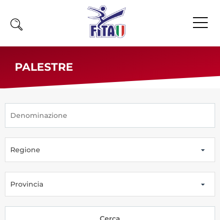
Home
PALESTRE
Fita
Calendario
News
Olimpiadi
Regione
Atleti
Atleti Combattimento
Atleti Poomsae e Freestyle
Provincia
Atleti Parataekwondo
Competizioni