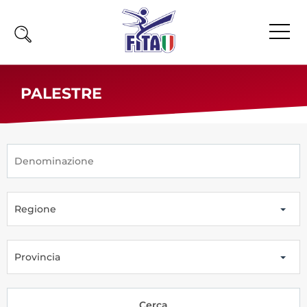
Home
PALESTRE
Fita
Calendario
News
Olimpiadi
Regione
Atleti
Atleti Combattimento
Atleti Poomsae e Freestyle
Provincia
Atleti Parataekwondo
Competizioni