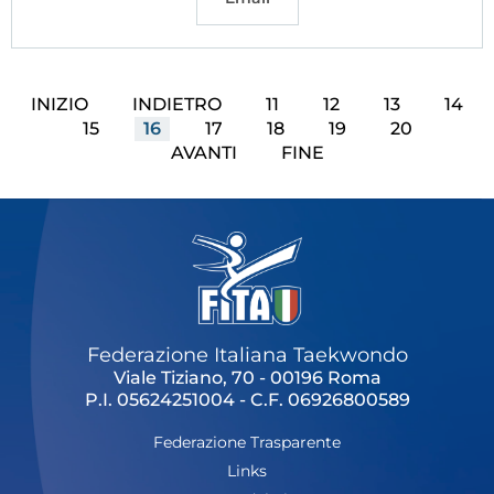
INIZIO
INDIETRO
11
12
13
14
15
16
17
18
19
20
AVANTI
FINE
Federazione Italiana Taekwondo
Viale Tiziano, 70 - 00196 Roma
P.I. 05624251004 - C.F. 06926800589
Federazione Trasparente
Links