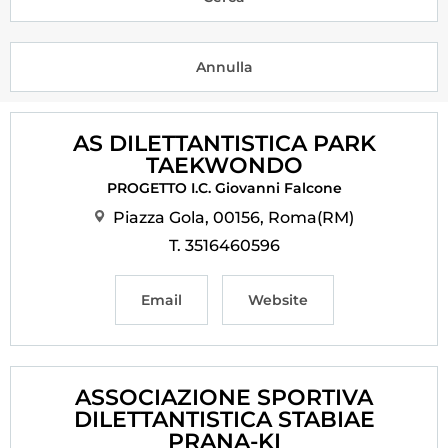
Tesseramento
Licenze WT
Formazione
AS DILETTANTISTICA PARK
Amministrazione
TAEKWONDO
PROGETTO I.C. Giovanni Falcone
Salute
Piazza Gola, 00156, Roma(RM)
Rivista Olympic Dream
T. 3516460596
Links
Email
Website
Mappa del sito
Photogallery
ASSOCIAZIONE SPORTIVA
Videogallery
DILETTANTISTICA STABIAE
Cookie policy
PRANA-KI