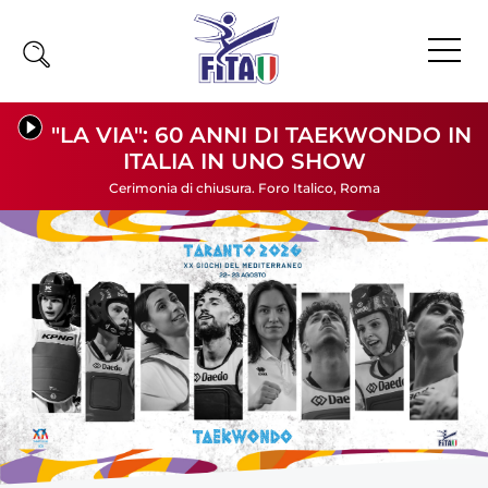
Home
"LA VIA": 60 ANNI DI TAEKWONDO IN
ITALIA IN UNO SHOW
Fita
Cerimonia di chiusura. Foro Italico, Roma
Calendario
News
Olimpiadi
Atleti
Atleti Combattimento
Atleti Poomsae e Freestyle
Atleti Parataekwondo
Competizioni