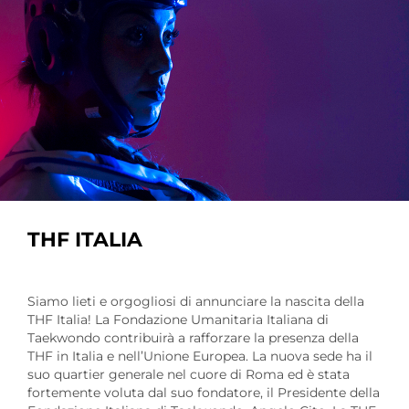
THF ITALIA
Siamo lieti e orgogliosi di annunciare la nascita della
THF Italia! La Fondazione Umanitaria Italiana di
Taekwondo contribuirà a rafforzare la presenza della
THF in Italia e nell’Unione Europea. La nuova sede ha il
suo quartier generale nel cuore di Roma ed è stata
fortemente voluta dal suo fondatore, il Presidente della