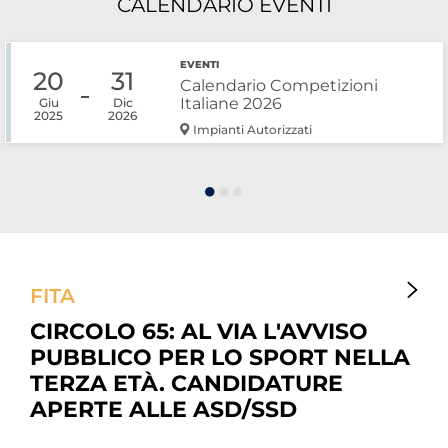
CALENDARIO EVENTI
Cerca
EVENTI
Feed
20
31
Calendario Competizioni
Italiane 2026
Giu
Dic
Dove siamo
2025
2026
Impianti Autorizzati
Federazione Trasparente
Fita HUB
FITA
CIRCOLO 65: AL VIA L'AVVISO
PUBBLICO PER LO SPORT NELLA
TERZA ETÀ. CANDIDATURE
APERTE ALLE ASD/SSD