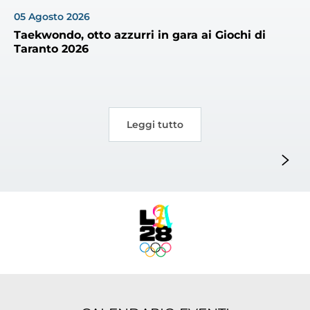
05
Agosto
2026
Tesseramento
Taekwondo, otto azzurri in gara ai Giochi di
Licenze WT
Taranto 2026
Formazione
Amministrazione
Leggi tutto
Salute
Rivista Olympic Dream
Links
Mappa del sito
Photogallery
Videogallery
Cookie policy